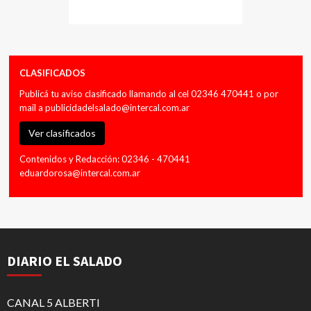
CLASIFICADOS
Publicá tu aviso clasificado llamando al cel 02346 470441 o por
mail a
publicidadelsalado@intercal.com.ar
Ver clasificados
Contenidos y Redacción: 02346 - 470441
eduardorosa@intercal.com.ar
DIARIO EL SALADO
CANAL 5 ALBERTI