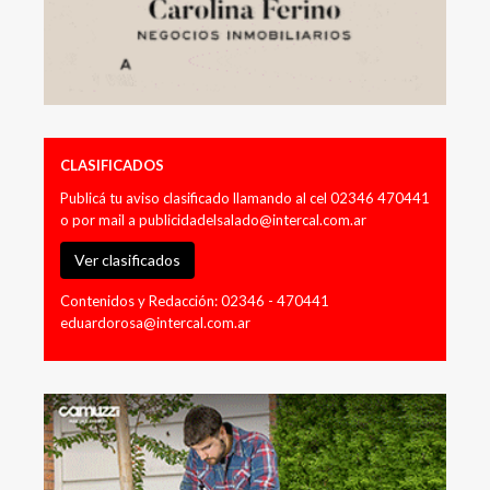
CLASIFICADOS
Publicá tu aviso clasificado llamando al cel 02346 470441
o por mail a
publicidadelsalado@intercal.com.ar
Ver clasificados
Contenidos y Redacción: 02346 - 470441
eduardorosa@intercal.com.ar