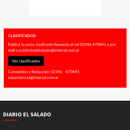
CLASIFICADOS
Publicá tu aviso clasificado llamando al cel 02346 470441 o por
mail a
publicidadelsalado@intercal.com.ar
Ver clasificados
Contenidos y Redacción: 02346 - 470441
eduardorosa@intercal.com.ar
DIARIO EL SALADO