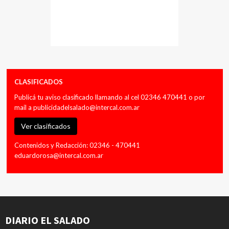
CLASIFICADOS
Publicá tu aviso clasificado llamando al cel 02346 470441 o por
mail a
publicidadelsalado@intercal.com.ar
Ver clasificados
Contenidos y Redacción: 02346 - 470441
eduardorosa@intercal.com.ar
DIARIO EL SALADO