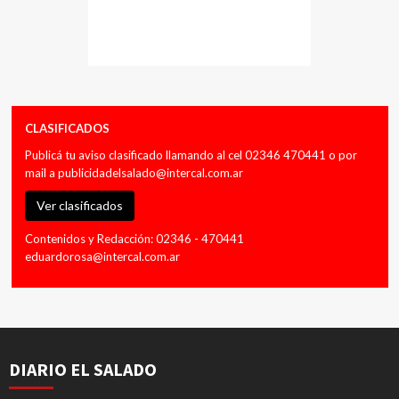
CLASIFICADOS
Publicá tu aviso clasificado llamando al cel 02346 470441 o por
mail a
publicidadelsalado@intercal.com.ar
Ver clasificados
Contenidos y Redacción: 02346 - 470441
eduardorosa@intercal.com.ar
DIARIO EL SALADO