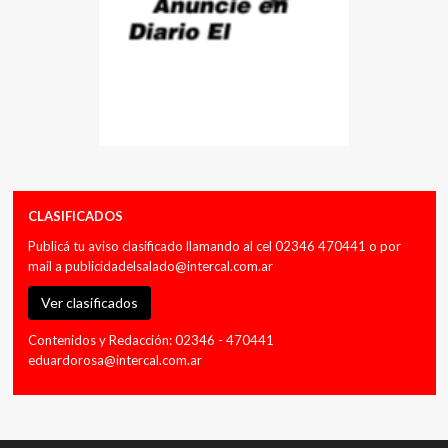
CLASIFICADOS
Publicá tu aviso clasificado llamando al cel 02346 470441 o por
mail a
publicidadelsalado@intercal.com.ar
Ver clasificados
Contenidos y Redacción: 02346 - 470441
eduardorosa@intercal.com.ar