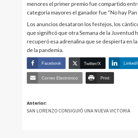
menores el primer premio fue compartido entre “
categoría mayores el ganador fue “No hay Pan 
Los anuncios desataron los festejos, los cántic
que significó que otra Semana de la Juventud hab
recuperó esa adrenalina que se despierta en la
de la pandemia.
Facebook
Linked
Twitter/X
Correo Electrónico
Print
Anterior:
SAN LORENZO CONSIGUIÓ UNA NUEVA VICTORIA