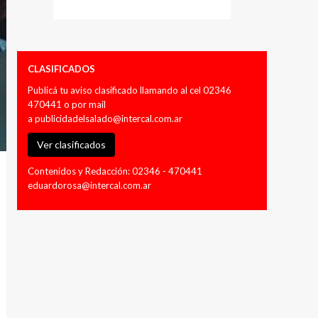
CLASIFICADOS
Publicá tu aviso clasificado llamando al cel 02346
470441 o por mail
a
publicidadelsalado@intercal.com.ar
Ver clasificados
Contenidos y Redacción: 02346 - 470441
eduardorosa@intercal.com.ar