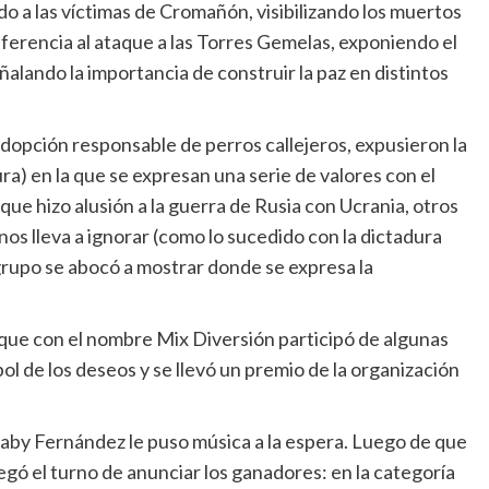
do a las víctimas de Cromañón, visibilizando los muertos
eferencia al ataque a las Torres Gemelas, exponiendo el
ñalando la importancia de construir la paz en distintos
adopción responsable de perros callejeros, expusieron la
ura) en la que se expresan una serie de valores con el
que hizo alusión a la guerra de Rusia con Ucrania, otros
l nos lleva a ignorar (como lo sucedido con la dictadura
 grupo se abocó a mostrar donde se expresa la
que con el nombre Mix Diversión participó de algunas
bol de los deseos y se llevó un premio de la organización
J Gaby Fernández le puso música a la espera. Luego de que
legó el turno de anunciar los ganadores: en la categoría