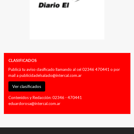
CLASIFICADOS
Publicá tu aviso clasificado llamando al cel 02346 470441 o por
mail a
publicidadelsalado@intercal.com.ar
Ver clasificados
Contenidos y Redacción: 02346 - 470441
eduardorosa@intercal.com.ar