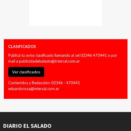
CLASIFICADOS
Publicá tu aviso clasificado llamando al cel 02346 470441 o por
mail a
publicidadelsalado@intercal.com.ar
Ver clasificados
Contenidos y Redacción: 02346 - 470441
eduardorosa@intercal.com.ar
DIARIO EL SALADO