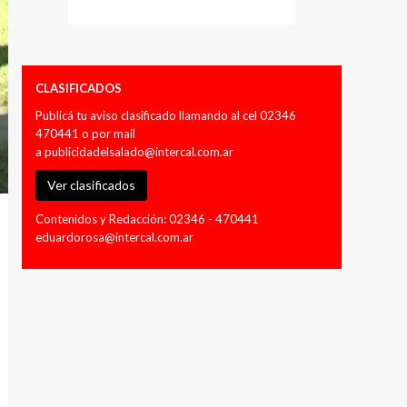
CLASIFICADOS
Publicá tu aviso clasificado llamando al cel 02346
470441 o por mail
a
publicidadelsalado@intercal.com.ar
Ver clasificados
Contenidos y Redacción: 02346 - 470441
eduardorosa@intercal.com.ar