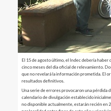
El 15 de agosto último, el Indec debería haber 
cinco meses del día oficial de relevamiento. D
que no revelará la información prometida. El 
resultados definitivos.
Una serie de errores provocaron una pérdida de
calendario de divulgación establecido inicialme
no disponible actualmente, estarán recién en 2
por localidad entre fines de este año y el próx