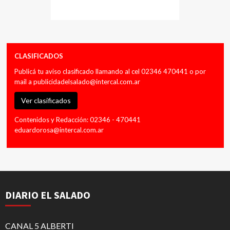
CLASIFICADOS
Publicá tu aviso clasificado llamando al cel 02346 470441 o por
mail a
publicidadelsalado@intercal.com.ar
Ver clasificados
Contenidos y Redacción: 02346 - 470441
eduardorosa@intercal.com.ar
DIARIO EL SALADO
CANAL 5 ALBERTI