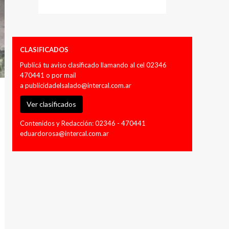
CLASIFICADOS
Publicá tu aviso clasificado llamando al cel 02346
470441 o por mail
a
publicidadelsalado@intercal.com.ar
Ver clasificados
Contenidos y Redacción: 02346 - 470441
eduardorosa@intercal.com.ar