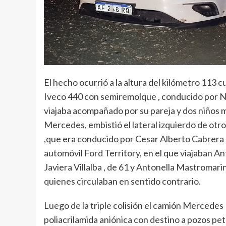
El hecho ocurrió a la altura del kilómetro 113
Iveco 440 con semiremolque , conducido por Né
viajaba acompañado por su pareja y dos niños m
Mercedes, embistió el lateral izquierdo de o
,que era conducido por Cesar Alberto Cabrera
automóvil Ford Territory, en el que viajaban A
Javiera Villalba , de 61 y Antonella Mastromarin
quienes circulaban en sentido contrario.
Luego de la triple colisión el camión Merced
poliacrilamida aniónica con destino a pozos petr