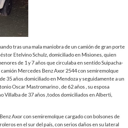
 cuando tras una mala maniobra de un camión de gran porte
stor Etelvino Schulz, domiciliado en Misiones, quien
enores de 1 y 7 años que circulaba en sentído Suipacha-
tro camión Mercedes Benz Axor 2544 con semiremolque
 de 35 años domiciliado en Mendoza y seguidamente a un
ntonio Oscar Mastromarino , de 62 años , su esposa
o Villalba de 37 años ,todos domiciliados en Alberti,
es Benz Axor con semiremolque cargado con bolsones de
oleros en el sur del país, con serios daños en su lateral