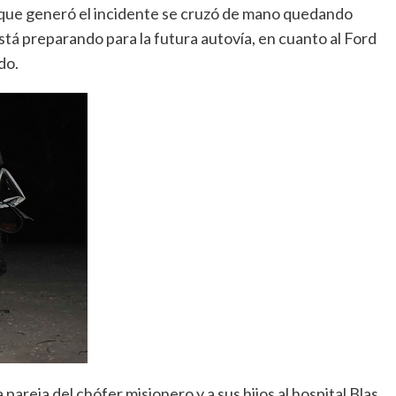
n que generó el incidente se cruzó de mano quedando
stá preparando para la futura autovía, en cuanto al Ford
do.
areja del chófer misionero y a sus hijos al hospital Blas