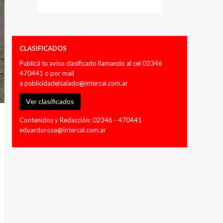
CLASIFICADOS
Publicá tu aviso clasificado llamando al cel 02346
470441 o por mail
a
publicidadelsalado@intercal.com.ar
Ver clasificados
Contenidos y Redacción: 02346 - 470441
eduardorosa@intercal.com.ar