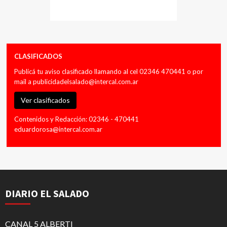
CLASIFICADOS
Publicá tu aviso clasificado llamando al cel 02346 470441 o por
mail a
publicidadelsalado@intercal.com.ar
Ver clasificados
Contenidos y Redacción: 02346 - 470441
eduardorosa@intercal.com.ar
DIARIO EL SALADO
CANAL 5 ALBERTI