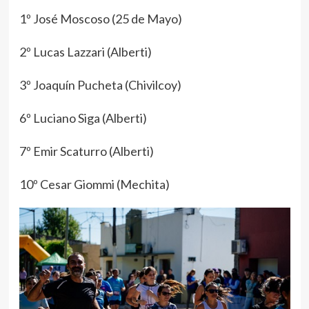
1º José Moscoso (25 de Mayo)
2º Lucas Lazzari (Alberti)
3º Joaquín Pucheta (Chivilcoy)
6º Luciano Siga (Alberti)
7º Emir Scaturro (Alberti)
10º Cesar Giommi (Mechita)