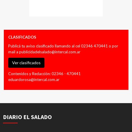
CLASIFICADOS
Publicá tu aviso clasificado llamando al cel 02346 470441 o por
mail a
publicidadelsalado@intercal.com.ar
Ver clasificados
Contenidos y Redacción: 02346 - 470441
eduardorosa@intercal.com.ar
DIARIO EL SALADO