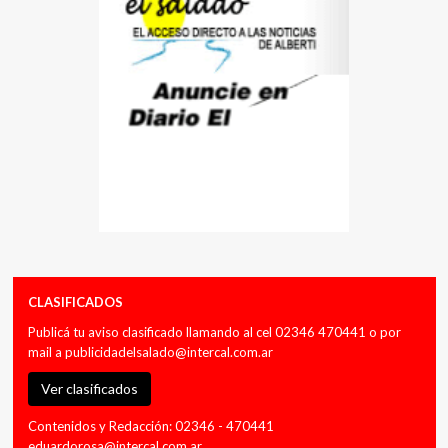
CLASIFICADOS
Publicá tu aviso clasificado llamando al cel 02346 470441 o por
mail a
publicidadelsalado@intercal.com.ar
Ver clasificados
Contenidos y Redacción: 02346 - 470441
eduardorosa@intercal.com.ar