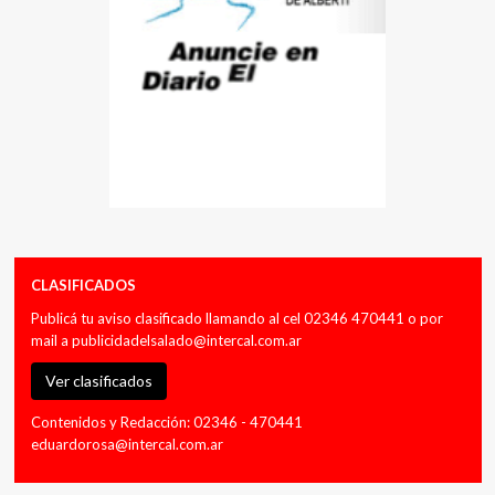
CLASIFICADOS
Publicá tu aviso clasificado llamando al cel 02346 470441 o por
mail a
publicidadelsalado@intercal.com.ar
Ver clasificados
Contenidos y Redacción: 02346 - 470441
eduardorosa@intercal.com.ar