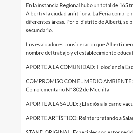
En la instancia Regional hubo un total de 165 
Alberti y la ciudad anfitriona. La Feria compre
diferentes áreas. Por el distrito de Alberti, se p
secundario.
Los evaluadores consideraron que Alberti mere
nombre del trabajo y el establecimiento educat
APORTE A LA COMUNIDAD: Holociencia Escu
COMPROMISO CON EL MEDIO AMBIENTE: A la 
Complementario N° 802 de Mechita
APORTE A LA SALUD: ¿El adiós a la carne vac
APORTE ARTÍSTICO: Reinterpretando a Salamo
STAND ORIGINAL: Especiales son estos residu