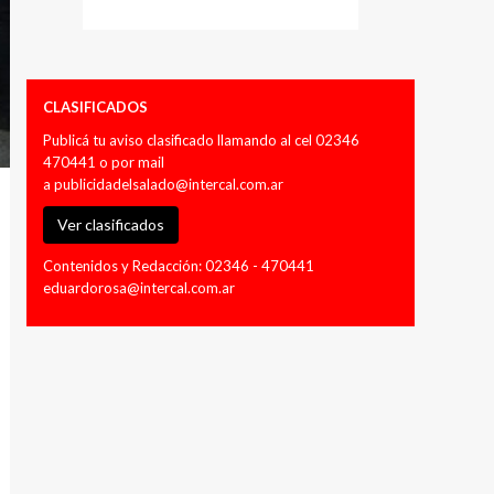
CLASIFICADOS
Publicá tu aviso clasificado llamando al cel 02346
470441 o por mail
a
publicidadelsalado@intercal.com.ar
Ver clasificados
Contenidos y Redacción: 02346 - 470441
eduardorosa@intercal.com.ar