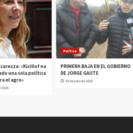
Política
ccarezza: «Kicillof no
PRIMERA BAJA EN EL GOBIERNO
do una sola política
DE JORGE GAUTE
ra el agro»
30 de julio de 2026
de 2026