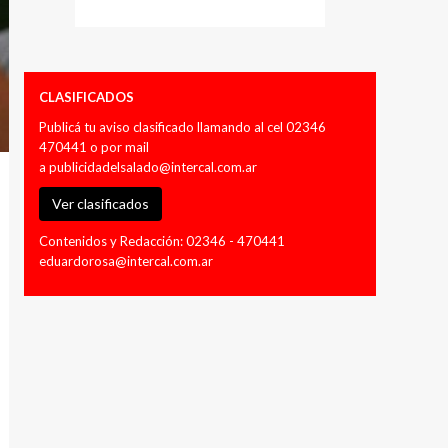
CLASIFICADOS
Publicá tu aviso clasificado llamando al cel 02346
470441 o por mail
a
publicidadelsalado@intercal.com.ar
Ver clasificados
Contenidos y Redacción: 02346 - 470441
eduardorosa@intercal.com.ar