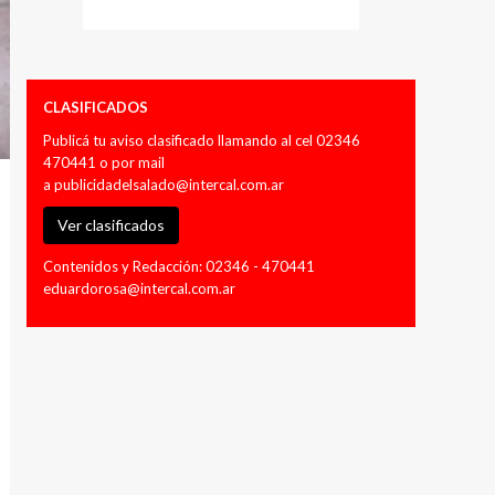
CLASIFICADOS
Publicá tu aviso clasificado llamando al cel 02346
470441 o por mail
a
publicidadelsalado@intercal.com.ar
Ver clasificados
Contenidos y Redacción: 02346 - 470441
eduardorosa@intercal.com.ar