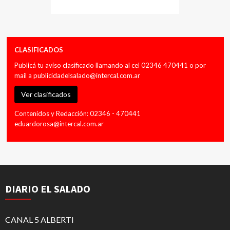
CLASIFICADOS
Publicá tu aviso clasificado llamando al cel 02346 470441 o por
mail a
publicidadelsalado@intercal.com.ar
Ver clasificados
Contenidos y Redacción: 02346 - 470441
eduardorosa@intercal.com.ar
DIARIO EL SALADO
CANAL 5 ALBERTI