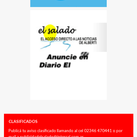
CLASIFICADOS
Publicá tu aviso clasificado llamando al cel 02346 470441 o por
mail a
publicidadelsalado@intercal.com.ar