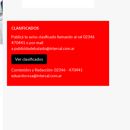
CLASIFICADOS
Publicá tu aviso clasificado llamando al cel 02346
470441 o por mail
a
publicidadelsalado@intercal.com.ar
Ver clasificados
Contenidos y Redacción: 02346 - 470441
eduardorosa@intercal.com.ar