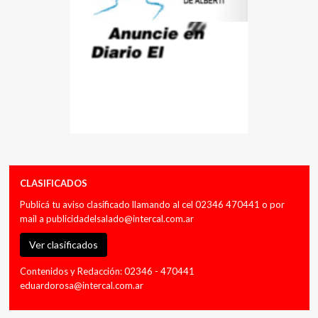
CLASIFICADOS
Publicá tu aviso clasificado llamando al cel 02346 470441 o por
mail a
publicidadelsalado@intercal.com.ar
Ver clasificados
Contenidos y Redacción: 02346 - 470441
eduardorosa@intercal.com.ar