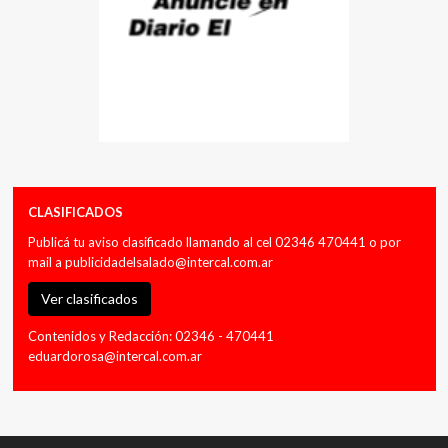
CLASIFICADOS
Publicá tu aviso clasificado llamando al cel 02346 470441 o por
mail a
publicidadelsalado@intercal.com.ar
Ver clasificados
Contenidos y Redacción: 02346 - 470441
eduardorosa@intercal.com.ar