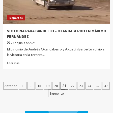
Deportes
VICTORIA PARA BARBEITO – OXANDABERRO EN MÁXIMO
FERNÁNDEZ
24 de junio de 2025
El binomio de Andrés Oxandaberro y Agustín Barbeito volvió a
la victoria en la tercera...
Leer más
Anterior
1
…
18
19
20
21
22
23
24
…
37
Siguiente