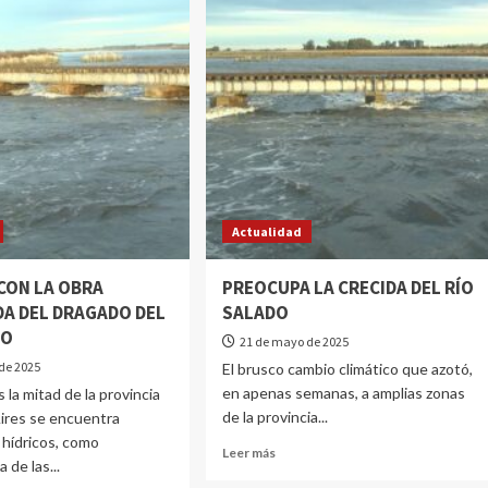
Actualidad
CON LA OBRA
PREOCUPA LA CRECIDA DEL RÍO
DA DEL DRAGADO DEL
SALADO
DO
21 de mayo de 2025
de 2025
El brusco cambio climático que azotó,
en apenas semanas, a amplias zonas
 la mitad de la provincia
de la provincia...
ires se encuentra
hídricos, como
Leer más
 de las...