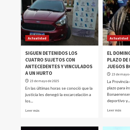
Actualidad
Actualidad
SIGUEN DETENIDOS LOS
EL DOMING
CUATRO SUJETOS CON
PLAZO DE 
ANTECEDENTES Y VINCULADOS
JUEGOS B
A UN HURTO
23 de mayo 
23 de mayo de 2025
La Provincia
plazo para in
En las últimas horas se conoció que la
Bonaerenses
justicia les denegó la excarcelación a
deportivo y..
los...
Leer más
Leer más