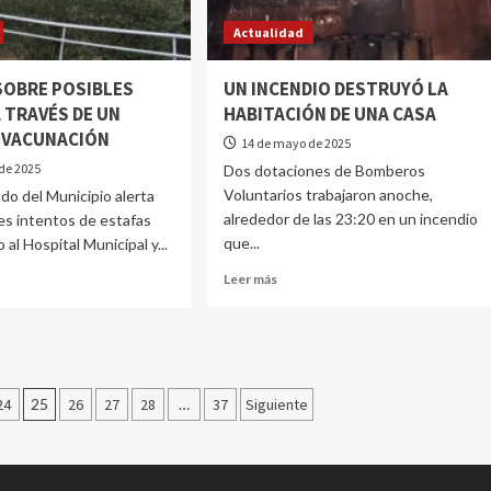
Actualidad
SOBRE POSIBLES
UN INCENDIO DESTRUYÓ LA
 TRAVÉS DE UN
HABITACIÓN DE UNA CASA
 VACUNACIÓN
14 de mayo de 2025
de 2025
Dos dotaciones de Bomberos
Voluntarios trabajaron anoche,
o del Municipio alerta
alrededor de las 23:20 en un incendio
es intentos de estafas
que...
al Hospital Municipal y...
Leer más
24
25
26
27
28
…
37
Siguiente