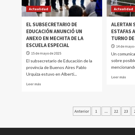
Actualidad
Actualidad
EL SUBSECRETARIO DE
ALERTAN 
EDUCACIÓN ANUNCIÓ UN
ESTAFAS A
ANEXO EN MECHITA DE LA
TURNO DE
ESCUELA ESPECIAL
14 de mayo 
15 de mayo de 2025
Un comunicad
sobre posibl
El subsecretario de Educación de la
mencionando 
provincia de Buenos Aires Pablo
Urquiza estuvo en Alberti...
Leer más
Leer más
Anterior
1
…
22
23