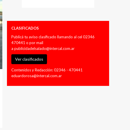
CLASIFICADOS
Publicá tu aviso clasificado llamando al cel 02346
470441 o por mail
a
publicidadelsalado@intercal.com.ar
Ver clasificados
Contenidos y Redacción: 02346 - 470441
eduardorosa@intercal.com.ar