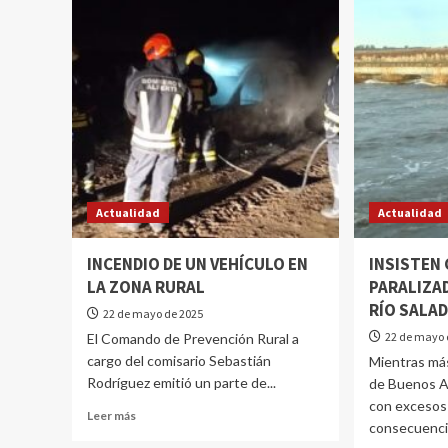
Actualidad
Actualidad
INCENDIO DE UN VEHÍCULO EN
INSISTEN 
LA ZONA RURAL
PARALIZA
RÍO SALA
22 de mayo de 2025
22 de mayo 
El Comando de Prevención Rural a
cargo del comisario Sebastián
Mientras más
Rodríguez emitió un parte de...
de Buenos A
con excesos 
Leer más
consecuencia