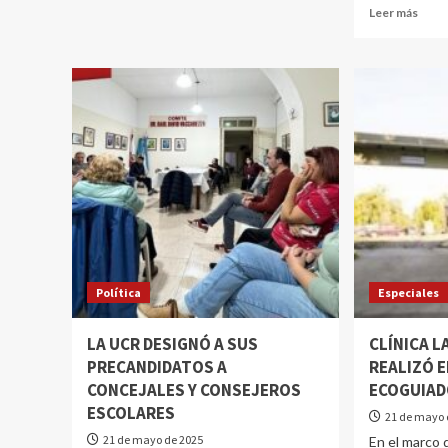
Leer más
Política
Especiales
LA UCR DESIGNÓ A SUS
CLÍNICA L
PRECANDIDATOS A
REALIZÓ E
CONCEJALES Y CONSEJEROS
ECOGUIAD
ESCOLARES
21 de mayo 
21 de mayo de 2025
En el marco d