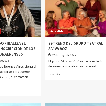
Actualidad
O FINALIZA EL
ESTRENO DEL GRUPO TEATRAL
INSCRIPCIÓN DE LOS
A VIVA VOZ
ONAERENSES
22 de mayo de 2025
de 2025
El grupo “A Viva Voz” estrena este fin
de semana una obra teatral en el...
 de Buenos Aires cierra el
scribirse a los Juegos
Leer más
 2025, el certamen
.