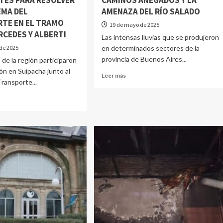
TES PARA RESOLVER
CAMINOS ANEGADOS Y LA
EMA DEL
AMENAZA DEL RÍO SALADO
TE EN EL TRAMO
19 de mayo de 2025
RCEDES Y ALBERTI
Las intensas lluvias que se produjeron
de 2025
en determinados sectores de la
provincia de Buenos Aires...
de la región participaron
ón en Suipacha junto al
Leer más
Transporte...