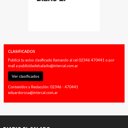
CLASIFICADOS
Publicá tu aviso clasificado llamando al cel 02346 470441 o por
mail a
publicidadelsalado@intercal.com.ar
Ver clasificados
Contenidos y Redacción: 02346 - 470441
eduardorosa@intercal.com.ar