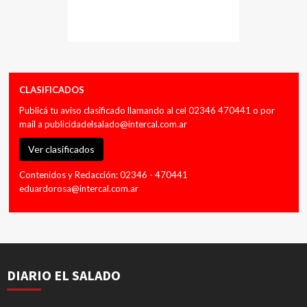
CLASIFICADOS
Publicá tu aviso clasificado llamando al cel 02346 470441 o por
mail a
publicidadelsalado@intercal.com.ar
Ver clasificados
Contenidos y Redacción: 02346 - 470441
eduardorosa@intercal.com.ar
DIARIO EL SALADO