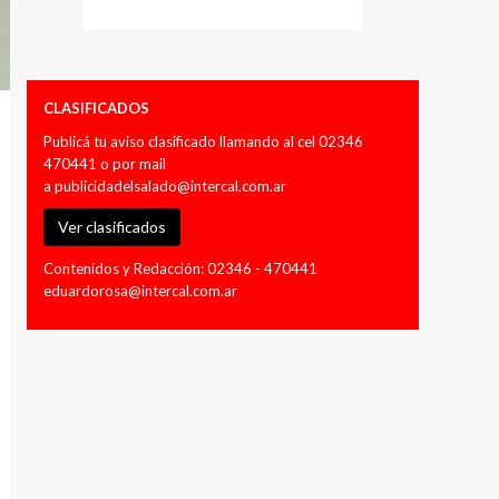
CLASIFICADOS
Publicá tu aviso clasificado llamando al cel 02346
470441 o por mail
a
publicidadelsalado@intercal.com.ar
Ver clasificados
Contenidos y Redacción: 02346 - 470441
eduardorosa@intercal.com.ar