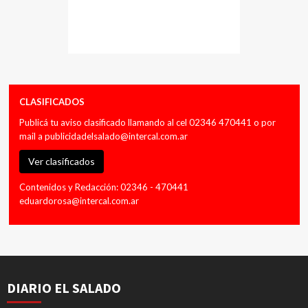
CLASIFICADOS
Publicá tu aviso clasificado llamando al cel 02346 470441 o por
mail a
publicidadelsalado@intercal.com.ar
Ver clasificados
Contenidos y Redacción: 02346 - 470441
eduardorosa@intercal.com.ar
DIARIO EL SALADO