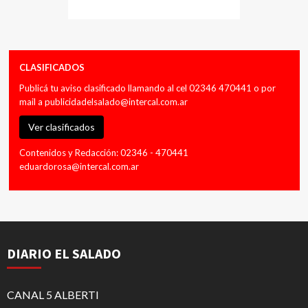
CLASIFICADOS
Publicá tu aviso clasificado llamando al cel 02346 470441 o por
mail a
publicidadelsalado@intercal.com.ar
Ver clasificados
Contenidos y Redacción: 02346 - 470441
eduardorosa@intercal.com.ar
DIARIO EL SALADO
CANAL 5 ALBERTI