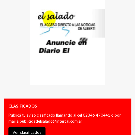
CLASIFICADOS
Publicá tu aviso clasificado llamando al cel 02346 470441 o por
mail a
publicidadelsalado@intercal.com.ar
Ver clasificados