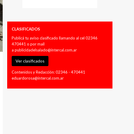
CLASIFICADOS
Publicá tu aviso clasificado llamando al cel 02346
470441 o por mail
a
publicidadelsalado@intercal.com.ar
Ver clasificados
Contenidos y Redacción: 02346 - 470441
eduardorosa@intercal.com.ar