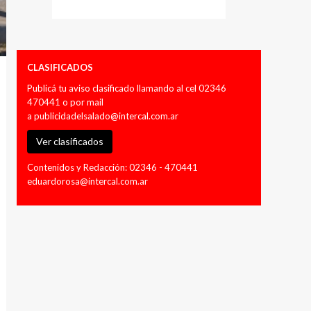
CLASIFICADOS
Publicá tu aviso clasificado llamando al cel 02346
470441 o por mail
a
publicidadelsalado@intercal.com.ar
Ver clasificados
Contenidos y Redacción: 02346 - 470441
eduardorosa@intercal.com.ar