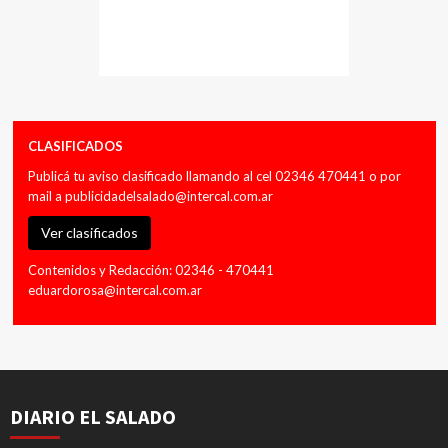
CLASIFICADOS
Publicá tu aviso clasificado llamando al cel 02346 470441 o por
mail a
publicidadelsalado@intercal.com.ar
Ver clasificados
Contenidos y Redacción: 02346 - 470441
eduardorosa@intercal.com.ar
DIARIO EL SALADO