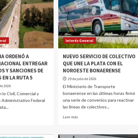
eral
Interés General
IA ORDENÓ A
NUEVO SERVICIO DE COLECTIVO
 NACIONAL ENTREGAR
QUE UNE LA PLATA CON EL
S Y SANCIONES DE
NOROESTE BONAERENSE
 EN LA RUTA 5
29 de julio de 2026
de 2026
El Ministerio de Transporte
bonaerense en las últimas horas firmó
 lo Civil, Comercial y
una serie de convenios para reactivar
 Administrativo Federal
las líneas de colectivos...
ata...
Leer más