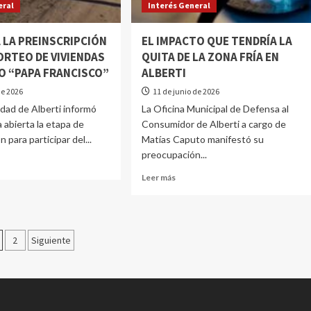
eral
Interés General
 LA PREINSCRIPCIÓN
EL IMPACTO QUE TENDRÍA LA
ORTEO DE VIVIENDAS
QUITA DE LA ZONA FRÍA EN
IO “PAPA FRANCISCO”
ALBERTI
de 2026
11 de junio de 2026
idad de Alberti informó
La Oficina Municipal de Defensa al
 abierta la etapa de
Consumidor de Alberti a cargo de
n para participar del...
Matías Caputo manifestó su
preocupación...
Leer más
2
Siguiente