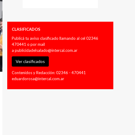
CLASIFICADOS
Publicá tu aviso clasificado llamando al cel 02346
470441 o por mail
a
publicidadelsalado@intercal.com.ar
Ver clasificados
Contenidos y Redacción: 02346 - 470441
eduardorosa@intercal.com.ar