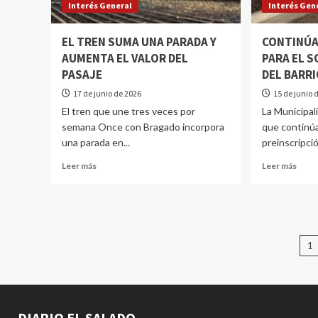
Interés General
Interés Gen
EL TREN SUMA UNA PARADA Y
CONTINÚA
AUMENTA EL VALOR DEL
PARA EL S
PASAJE
DEL BARR
17 de junio de 2026
15 de junio 
El tren que une tres veces por
La Municipal
semana Once con Bragado incorpora
que continúa
una parada en...
preinscripció
Leer más
Leer más
1
DIARIO EL SALADO