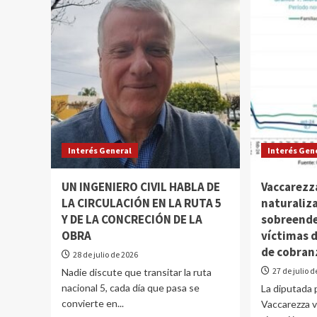
Interés General
Interés Gen
UN INGENIERO CIVIL HABLA DE
Vaccarezz
LA CIRCULACIÓN EN LA RUTA 5
naturaliza
Y DE LA CONCRECIÓN DE LA
sobreend
OBRA
víctimas d
de cobran
28 de julio de 2026
27 de julio 
Nadie discute que transitar la ruta
nacional 5, cada día que pasa se
La diputada p
convierte en...
Vaccarezza vo