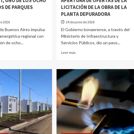
I, UNO DE LOS OCHO
APERTURA DE OFERTAS DE LA
S DE PARQUES
LICITACIÓN DE LA OBRA DE LA
PLANTA DEPURADORA
de 2026
24 de junio de 2026
 de Buenos Aires impulsa
El Gobierno bonaerense, a través del
n energética regional con
Ministerio de Infraestructura y
ón de ocho...
Servicios Públicos, dio un paso...
Leer más