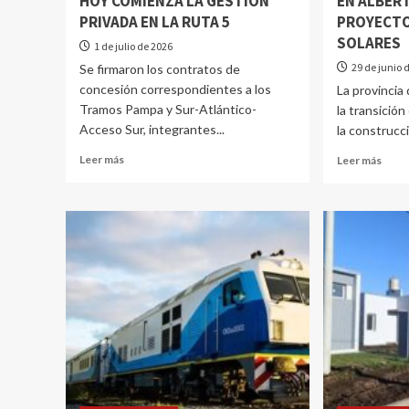
HOY COMIENZA LA GESTIÓN
EN ALBERT
PRIVADA EN LA RUTA 5
PROYECTO
SOLARES
1 de julio de 2026
29 de junio 
Se firmaron los contratos de
concesión correspondientes a los
La provincia
Tramos Pampa y Sur-Atlántico-
la transició
Acceso Sur, integrantes...
la construcci
Leer más
Leer más