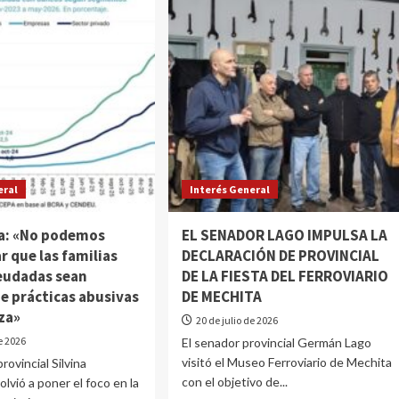
eral
Interés General
a: «No podemos
EL SENADOR LAGO IMPULSA LA
r que las familias
DECLARACIÓN DE PROVINCIAL
eudadas sean
DE LA FIESTA DEL FERROVIARIO
e prácticas abusivas
DE MECHITA
za»
20 de julio de 2026
de 2026
El senador provincial Germán Lago
visitó el Museo Ferroviario de Mechita
rovincial Silvina
con el objetivo de...
lvió a poner el foco en la