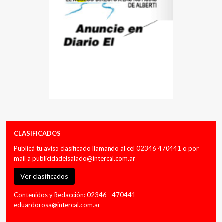
CLASIFICADOS
Publicá tu aviso clasificado llamando al cel 02346 470441 o por
mail a
publicidadelsalado@intercal.com.ar
Ver clasificados
Contenidos y Redacción: 02346 - 470441
eduardorosa@intercal.com.ar