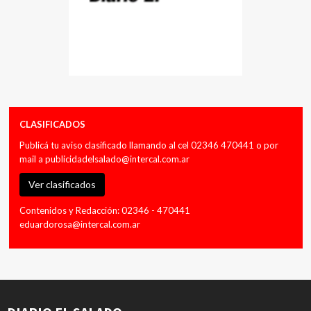
CLASIFICADOS
Publicá tu aviso clasificado llamando al cel 02346 470441 o por
mail a
publicidadelsalado@intercal.com.ar
Ver clasificados
Contenidos y Redacción: 02346 - 470441
eduardorosa@intercal.com.ar