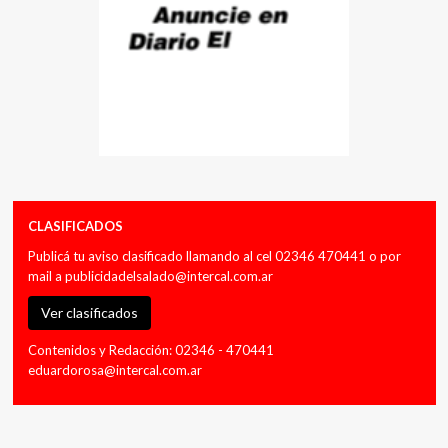
CLASIFICADOS
Publicá tu aviso clasificado llamando al cel 02346 470441 o por
mail a
publicidadelsalado@intercal.com.ar
Ver clasificados
Contenidos y Redacción: 02346 - 470441
eduardorosa@intercal.com.ar