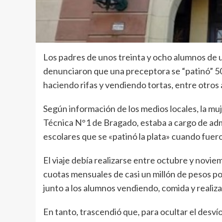
Los padres de unos treinta y ocho alumnos de u
denunciaron que una preceptora se “patinó” 50
haciendo rifas y vendiendo tortas, entre otros a
Según información de los medios locales, la mu
Técnica N°1 de Bragado, estaba a cargo de admi
escolares que se «patinó la plata» cuando fuero
El viaje debía realizarse entre octubre y novie
cuotas mensuales de casi un millón de pesos po
junto a los alumnos vendiendo, comida y realiz
En tanto, trascendió que, para ocultar el desvío