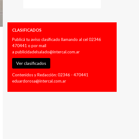
CLASIFICADOS
Publicá tu aviso clasificado llamando al cel 02346
470441 o por mail
a
publicidadelsalado@intercal.com.ar
Ver clasificados
Contenidos y Redacción: 02346 - 470441
eduardorosa@intercal.com.ar