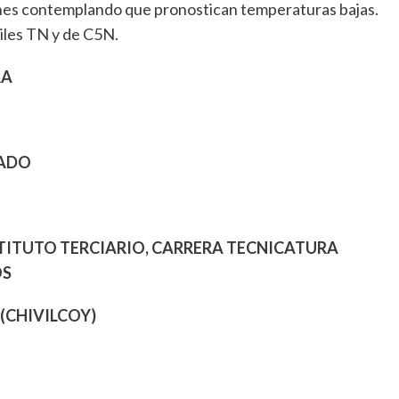
ciones contemplando que pronostican temperaturas bajas.
viles TN y de C5N.
RA
RADO
TITUTO TERCIARIO, CARRERA TECNICATURA
OS
 (CHIVILCOY)