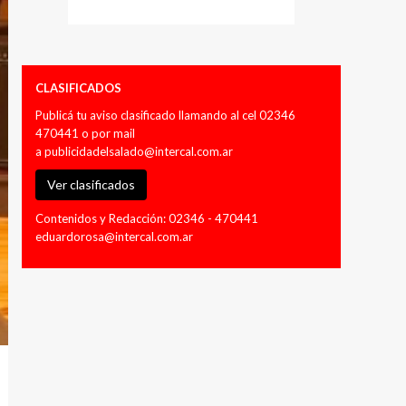
CLASIFICADOS
Publicá tu aviso clasificado llamando al cel 02346
470441 o por mail
a
publicidadelsalado@intercal.com.ar
Ver clasificados
Contenidos y Redacción: 02346 - 470441
eduardorosa@intercal.com.ar