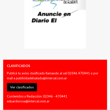
CLASIFICADOS
Publicá tu aviso clasificado llamando al cel 02346 470441 o por
mail a
publicidadelsalado@intercal.com.ar
Ver clasificados
Contenidos y Redacción: 02346 - 470441
eduardorosa@intercal.com.ar