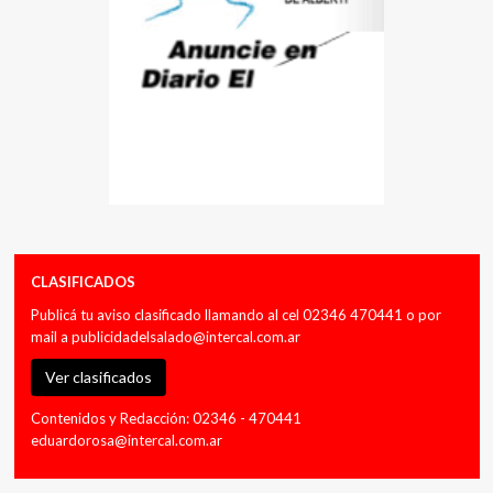
CLASIFICADOS
Publicá tu aviso clasificado llamando al cel 02346 470441 o por
mail a
publicidadelsalado@intercal.com.ar
Ver clasificados
Contenidos y Redacción: 02346 - 470441
eduardorosa@intercal.com.ar