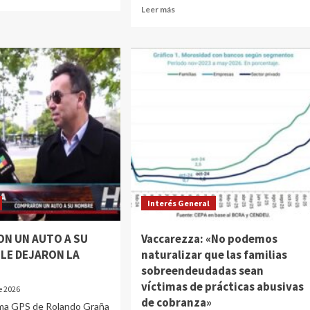
Leer más
Interés General
N UN AUTO A SU
Vaccarezza: «No podemos
 LE DEJARON LA
naturalizar que las familias
sobreendeudadas sean
víctimas de prácticas abusivas
de 2026
de cobranza»
ama GPS de Rolando Graña