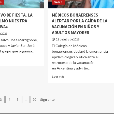
os
Salud
VO DE FIESTA. LA
MÉDICOS BONAERENSES
OLMÓ NUESTRA
ALERTAN POR LA CAÍDA DE LA
IVA»
VACUNACIÓN EN NIÑOS Y
ADULTOS MAYORES
de 2026
22 de julio de 2026
salvo, José Martignone,
oppo y Javier San José,
El Colegio de Médicos
 grupo que organiza...
bonaerenses declaró la emergencia
epidemiológica y ética ante el
retroceso de la vacunación
en Argentina y advirtió...
Leer más
3
4
5
…
20
Siguiente