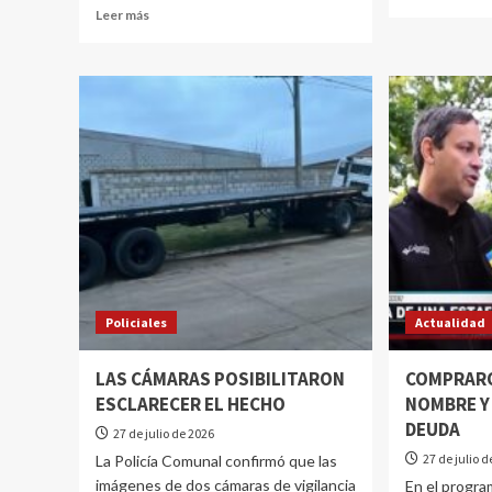
Leer más
Policiales
Actualidad
LAS CÁMARAS POSIBILITARON
COMPRARO
ESCLARECER EL HECHO
NOMBRE Y
DEUDA
27 de julio de 2026
27 de julio 
La Policía Comunal confirmó que las
imágenes de dos cámaras de vigilancia
En el progr