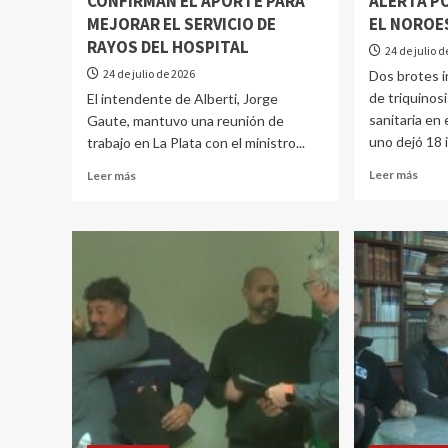
CONFIRMAN EL APORTE PARA
ALERTA P
MEJORAR EL SERVICIO DE
EL NOROE
RAYOS DEL HOSPITAL
24 de julio 
24 de julio de 2026
Dos brotes 
de triquinos
El intendente de Alberti, Jorge
sanitaria en
Gaute, mantuvo una reunión de
uno dejó 18 
trabajo en La Plata con el ministro...
Leer más
Leer más