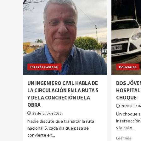
Interés General
Policiales
UN INGENIERO CIVIL HABLA DE
DOS JÓVE
LA CIRCULACIÓN EN LA RUTA 5
HOSPITAL
Y DE LA CONCRECIÓN DE LA
CHOQUE
OBRA
28 de julio 
28 de julio de 2026
Un choque se
intersección
Nadie discute que transitar la ruta
y la calle...
nacional 5, cada día que pasa se
convierte en...
Leer más