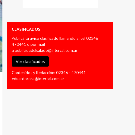
CLASIFICADOS
Publicá tu aviso clasificado llamando al cel 02346
470441 o por mail
a
publicidadelsalado@intercal.com.ar
Ver clasificados
Contenidos y Redacción: 02346 - 470441
eduardorosa@intercal.com.ar