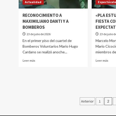
Actualidad
Espectácul
RECONOCIMIENTO A
«PLA ESTU
MAXIMILIANO DANTI Y A
FIESTA C
BOMBEROS
EXPECTAT
23 de julio de 2026
23 de julio 
En el primer piso del cuartel de
Marcelo Mon
Bomberos Voluntarios Mario Hugo
Mario Cicoci
Cardano se realizó anoche...
miembros del
Leer más
Leer más
Anterior
1
2