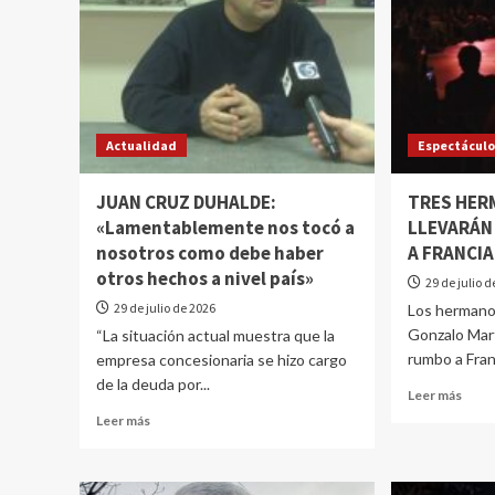
Actualidad
Espectácul
JUAN CRUZ DUHALDE:
TRES HER
«Lamentablemente nos tocó a
LLEVARÁN
nosotros como debe haber
A FRANCIA
otros hechos a nivel país»
29 de julio 
29 de julio de 2026
Los hermanos
Gonzalo Mar
“La situación actual muestra que la
rumbo a Franc
empresa concesionaria se hizo cargo
de la deuda por...
Leer más
Leer más