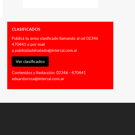
CLASIFICADOS
Publicá tu aviso clasificado llamando al cel 02346
470441 o por mail
a
publicidadelsalado@intercal.com.ar
Ver clasificados
Contenidos y Redacción: 02346 - 470441
eduardorosa@intercal.com.ar