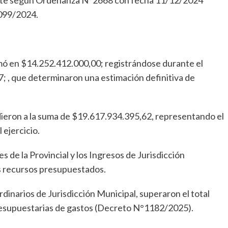
nte según Ordenanza N°2668 con fecha 11/12/2024
 N°1099/2024.
imó en $14.252.412.000,00; registrándose durante el
; , que determinaron una estimación definitiva de
ieron a la suma de $19.617.934.395,62, representando el
 ejercicio.
s de la Provincial y los Ingresos de Jurisdicción
s recursos presupuestados.
rdinarios de Jurisdicción Municipal, superaron el total
 presupuestarias de gastos (Decreto N°1182/2025).