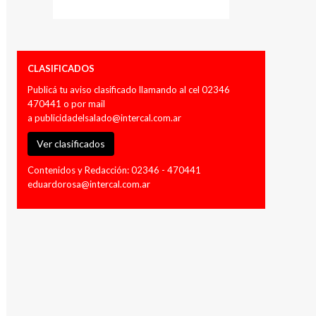
CLASIFICADOS
Publicá tu aviso clasificado llamando al cel 02346
470441 o por mail
a
publicidadelsalado@intercal.com.ar
Ver clasificados
Contenidos y Redacción: 02346 - 470441
eduardorosa@intercal.com.ar