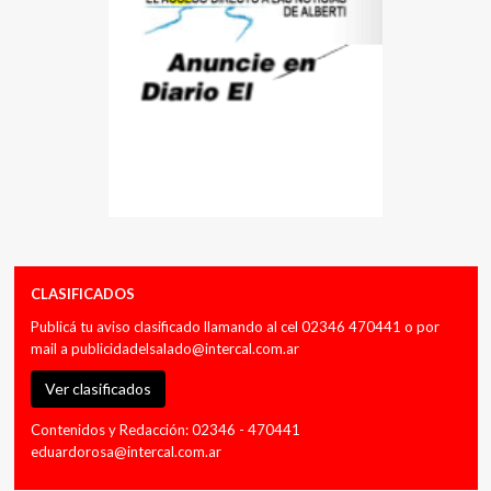
CLASIFICADOS
Publicá tu aviso clasificado llamando al cel 02346 470441 o por
mail a
publicidadelsalado@intercal.com.ar
Ver clasificados
Contenidos y Redacción: 02346 - 470441
eduardorosa@intercal.com.ar