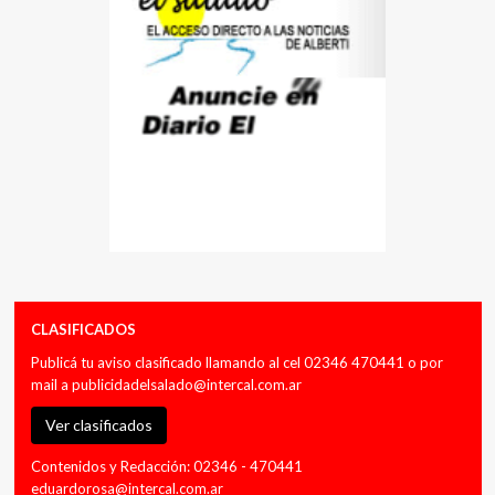
CLASIFICADOS
Publicá tu aviso clasificado llamando al cel 02346 470441 o por
mail a
publicidadelsalado@intercal.com.ar
Ver clasificados
Contenidos y Redacción: 02346 - 470441
eduardorosa@intercal.com.ar