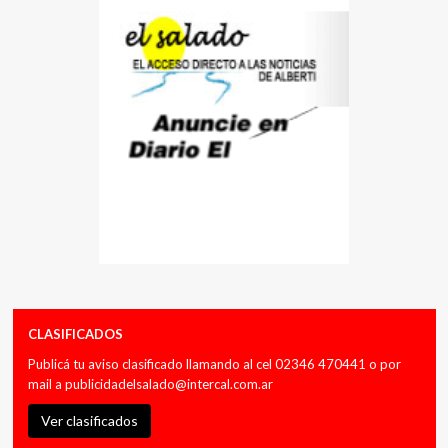
CLASIFICADOS
Publicá tu aviso clasificado llamando al cel 02346 470441 o por
mail a
publicidadelsalado@intercal.com.ar
Ver clasificados